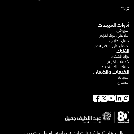
ع
EN
أدوات المبيعات
العروض
اعثر على مركز لكزس
حمل الكتيب
أحصل على عرض سعر
المُلاك
مزايا المُلاك
خدمات لكزس
حملات الاستدعاء
الخدمات والضمان
الصيانة
الضمان
بالنقر
على
"
قبول
"
،
فإنك
توافق
على
استخدام
ملفات
تعريف