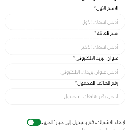
الاسم الأول
*
مركز تفضيلات الموافقة
عزيزي الضيف! يمكنك إدارة كيفية توصيل الرسائل التسويقية
اسم العائلة
*
والترويجية إليك. يمكنك تحديث موافقتك أو العدول عنها في
أي وقت عن طريق زيارة هذه الصفحة
عنوان البريد الإلكتروني
*
رقم الهاتف المحمول
*
لإلغاء الاشتراك، قم بالتبديل إلى خيار "الخروج"