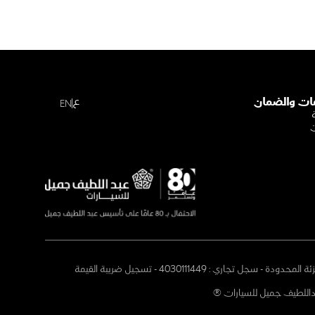
ع
ات والضمان
EN
ن
زئة المحدودة - سجل تجاري :
4030111449
- تسجيل ضريبة القيمة
اللطيف جميل للسيارات ®