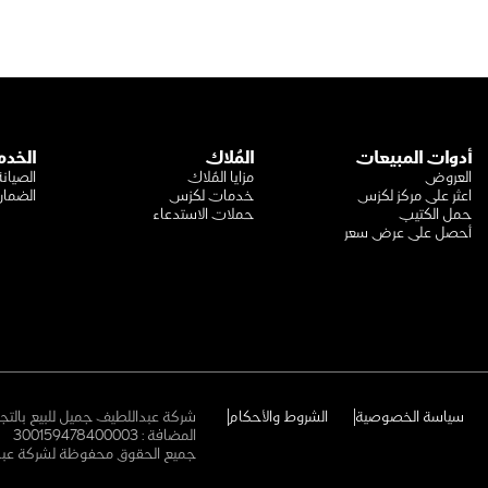
أدوات المبيعات
المُلاك
الخدم
العروض
مزايا المُلاك
الصيانة
اعثر على مركز لكزس
خدمات لكزس
الضما
حمل الكتيب
حملات الاستدعاء
أحصل على عرض سعر
سياسة الخصوصية
الشروط والأحكام
شركة عبداللطيف جميل للبيع بالتج
المضافة :
300159478400003
جميع الحقوق محفوظة لشركة عبد