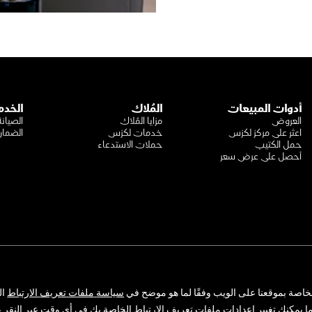
أدوات المبيعات
المُلاك
الخدم
العروض
مزايا المُلاك
الصيانة
اعثر على مركز لكزس
خدمات لكزس
الضما
حمل الكتيب
حملات الاستدعاء
أحصل على عرض سعر
سياسة الخصوصية
الشروط والأحكام
شركة عبداللطيف جميل للبيع بالتج
المضافة :
300159478400003
خاصة
بموقعنا
على
الويب
وفقًا
لما
هو
موضح
في
سياسة
ملفات
تعريف
الارتباط
ال
جميع الحقوق محفوظة لشركة عبد
ا
يمكنك
تغيير
إعدادات
ملفات
تعريف
الارتباط
الخاصة
بك
في
أي
وقت
عبر
النقر
ع