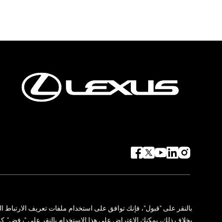
حول لكزس
توجه لكزس البيئي
المعرض والأخبار
تواصل معنا
خريطة الموقع
إدارة التفضيلات
بالنقر
على
"
قبول
"
،
فإنك
توافق
على
استخدام
ملفات
تعريف
الارتباط
ال
بخلاف
ذلك،
يمكنك
الاعتراض
على
هذا
الاستخدام
بالنقر
على
"
رفض
".
كم