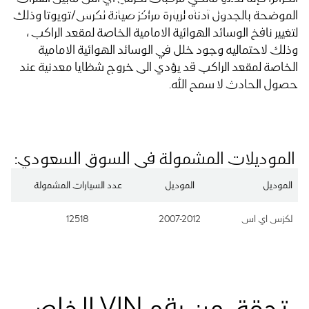
الخاصة لمقعد الراكب
الموضحة بالجدول أدناه لزيارة مراكز صيانة لكزس/تويوتا وذلك
لتغيير نافخ الوسائد الهوائية الامامية الخاصة لمقعد الراكب ،
وذلك لاحتماليه وجود خلل في الوسائد الهوائية الامامية
الخاصة لمقعد الراكب قد يؤدي الى خروج شظايا معدنية عند
حصول الحادث لا سمح الله.
الموديلات المشمولة في السوق السعودي:
الموديل
الموديل
عدد السيارات المشمولة
لكزس اي اس
2007-2012
12518
تحقق من رقم VIN الخاص