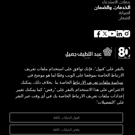
حملات الاستدعاء
الخدمات والضمان
الصيانة
الضمان
بالنقر
على
"
قبول
"
،
فإنك
توافق
على
استخدام
ملفات
تعريف
الارتباط
الخاصة
بموقعنا
على
الويب
وفقًا
لما
هو
موضح
في
سياسة
ملفات
تعريف
الارتباط
الخاصة
بنا
.
بخلاف
ذلك،
يمكنك
الاعتراض
على
هذا
الاستخدام
بالنقر
على
"
رفض
".
كما
يمكنك
تغيير
حول لكزس
توجه لكزس البيئي
إعدادات
ملفات
تعريف
الارتباط
الخاصة
بك
في
أي
وقت
عبر
النقر
المعرض والأخبار
على
"
التفضيلات
".
تواصل معنا
سياسة الخصوصية
الشروط والأحكام
قبول الخيارات كافة
خريطة الموقع
إدارة التفضيلات
رفض الخيارات كافة
شركة عبداللطيف جميل للبيع بالتجزئة المحدودة - سجل تجاري :
4030111449
-