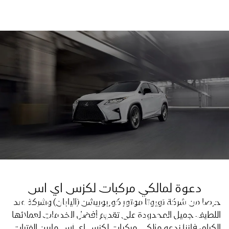
دعوة لمالكي مركبات لكزس اي اس
الصيانة الخاصة لمركبات لكزس اي اس
حرصا من شركة تويوتا موتور كوربوريشن (اليابان) وشركة عبد
اللطيف جميل المحدودة على تقديم أفضل الخدمات لعملائها
لتغيير نافخ الوسائد الهوائية الامامية
الكرام، فإننا ندعو مالكي مركبات لكزس اي اس مابين الفترات