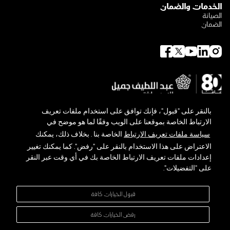
الخدمات والضمان
الصيانة
الضمان
بالنقر
على
"
قبول
"
،
فإنك
توافق
على
استخدام
ملفات
تعريف
الارتباط
الخاصة
بموقعنا
على
الويب
وفقًا
لما
هو
موضح
في
سياسة
ملفات
تعريف
الارتباط
الخاصة
بنا
.
بخلاف
ذلك،
يمكنك
الاعتراض
على
هذا
الاستخدام
بالنقر
على
"
رفض
".
كما
يمكنك
تغيير
حول لكزس
توجه لكزس البيئي
إعدادات
ملفات
تعريف
الارتباط
الخاصة
بك
في
أي
وقت
عبر
النقر
المعرض والأخبار
على
"
التفضيلات
".
تواصل معنا
سياسة الخصوصية
الشروط والأحكام
قبول الخيارات كافة
خريطة الموقع
إدارة التفضيلات
رفض الخيارات كافة
شركة عبداللطيف جميل للبيع بالتجزئة المحدودة - سجل تجاري :
4030111449
-
تسجيل ضريبة القيمة المضافة :
300159478400003