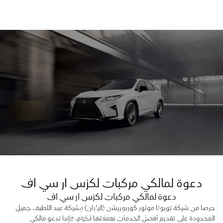
دعوة لمالكي مركبات لكزس ار سي اف
دعوة لمالكي مركبات لكزس ار سي اف
حرصا من شركة تويوتا موتور كوربوريشن (اليابان) وشركة عبد اللطيف جميل
تغيير مضخة الوقود
المحدودة على تقديم أفضل الخدمات لعملائها الكرام، فإننا ندعو مالكي