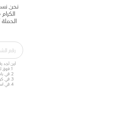
نحن نسعى
الكرام
الحملة أ
أين أجد ر
فوق ل
في باب
في كر
في است