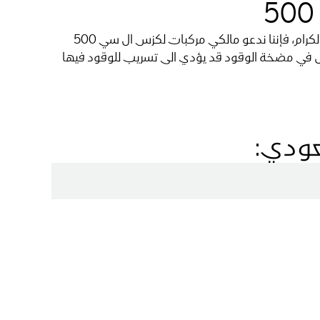
حرصا من شركة تويوتا موتور كوربوريشن (اليابان) وشركة عبد اللطيف جميل المحدودة على تقديم أفضل الخدمات لعملائها الكرام، فإننا ندعو مالكي مركبات لكزس ال سي 500
خلل في مضخة الوقود قد يؤدي الى تسريب للوقود فيها
عودي: