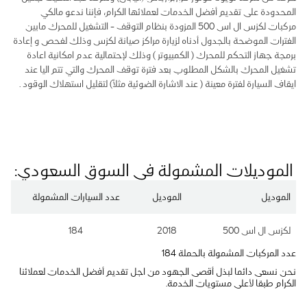
المحدودة على تقديم أفضل الخدمات لعملائها الكرام، فإننا ندعو مالكي
مركبات لكزس ال اس 500 المزودة بنظام التوقف – التشغيل للمحرك مابين
الفترات الموضحة بالجدول أدناه لزيارة مراكز صيانة لكزس وذلك لفحص و إعادة
برمجة جهاز التحكم للمحرك ( الكمبيوتر ) وذلك لإحتمالية عدم امكانية اعادة
تشغيل المحرك بالشكل المطلوب بعد فترة توقف المحرك والتي تتم اليا عند
ايقاف السيارة لفترة معينة ( عند الاشارة الضوئية مثلاً) لتقليل استهلاك الوقود .
الموديلات المشمولة في السوق السعودي:
الموديل
الموديل
عدد السيارات المشمولة
لكزس ال اس 500
2018
184
عدد المركبات المشمولة بالحملة 184
نحن نسعى دائما لبذل أقصى الجهود من اجل تقديم أفضل الخدمات لعملائنا
الكرام طبقا لأعلى مستويات الخدمة.