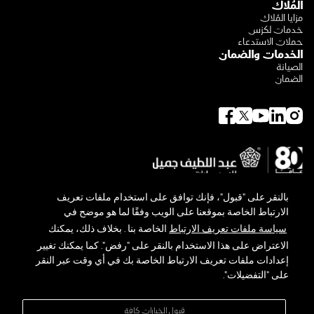
المُلاك
مزايا المُلاك
خدمات لكزس
حملات الاستدعاء
الخدمات والضمان
الصيانة
الضمان
بالنقر
على
"
قبول
"
،
فإنك
توافق
على
استخدام
ملفات
تعريف
الارتباط
الخاصة
بموقعنا
على
الويب
وفقًا
لما
هو
موضح
في
سياسة
ملفات
تعريف
الارتباط
الخاصة
بنا
.
بخلاف
ذلك،
يمكنك
الاعتراض
على
هذا
الاستخدام
بالنقر
على
"
رفض
".
كما
يمكنك
تغيير
حول لكزس
توجه لكزس البيئي
إعدادات
ملفات
تعريف
الارتباط
الخاصة
بك
في
أي
وقت
عبر
النقر
المعرض والأخبار
على
"
التفضيلات
".
تواصل معنا
سياسة الخصوصية
الشروط والأحكام
قبول الخيارات كافة