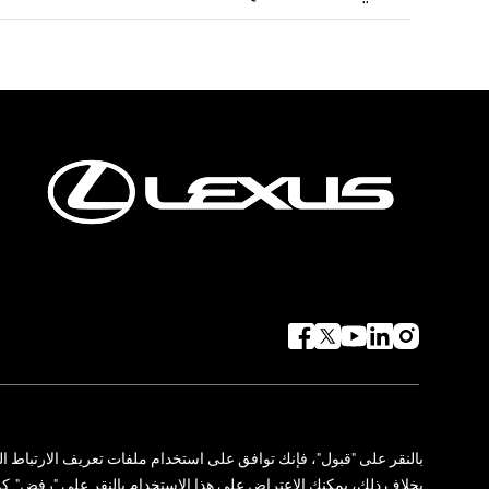
حول لكزس
توجه لكزس البيئي
المعرض والأخبار
تواصل معنا
خريطة الموقع
إدارة التفضيلات
بالنقر
على
"
قبول
"
،
فإنك
توافق
على
استخدام
ملفات
تعريف
الارتباط
ال
بخلاف
ذلك،
يمكنك
الاعتراض
على
هذا
الاستخدام
بالنقر
على
"
رفض
".
كم