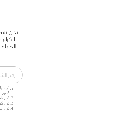
نحن نسعى
الكرام
الحملة أ
أين أجد ر
فوق ل
في باب
في كر
في است