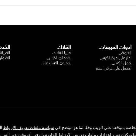
أدوات المبيعات
المُلاك
الخدم
العروض
مزايا المُلاك
الصيانة
اعثر على مركز لكزس
خدمات لكزس
الضما
حمل الكتيب
حملات الاستدعاء
أحصل على عرض سعر
سياسة الخصوصية
الشروط والأحكام
شركة عبداللطيف جميل للبيع بالتج
المضافة :
300159478400003
خاصة
بموقعنا
على
الويب
وفقًا
لما
هو
موضح
في
سياسة
ملفات
تعريف
الارتباط
ال
جميع الحقوق محفوظة لشركة عبد
ا
يمكنك
تغيير
إعدادات
ملفات
تعريف
الارتباط
الخاصة
بك
في
أي
وقت
عبر
النقر
ع