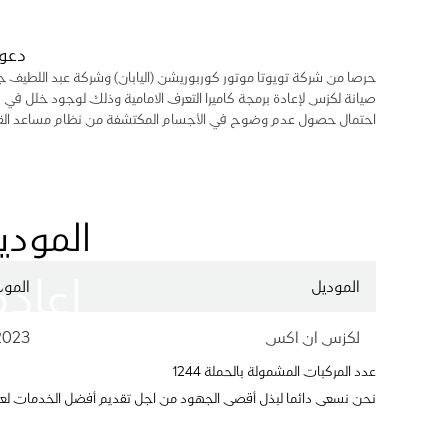
دعوة
حرصا من شركة تويوتا موتور كوربوريشن (اليابان) وشركة عبد اللطيف جم
صيانة لكزس لإعادة برمجة كاميرا التعرف الامامية وذلك لوجود خلل في ب
احتمال حصول عدم وضوح في الأجسام المكتشفة من نظام مساعد القيادة
المودي
إعادة
الموديل
المود
لكزس ان اكس
2023
عدد المركبات المشمولة بالحملة 1244
نحن نسعى دائما لبذل أقصى الجهود من اجل تقديم أفضل الخدمات لعملا