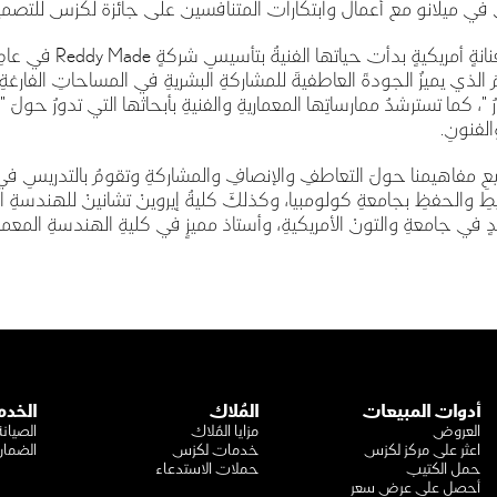
في ميلانو مع أعمال وابتكارات المتنافسين على جائزة لكزس للتصمي
ٍ أمريكيةٍ بدأت حياتها الفنيةُ بتأسيسِ شركةٍ
Reddy Made
َ الذي يميزُ الجودةَ العاطفيةَ للمشاركةِ البشريةِ في المساحاتِ الفارغة
"، كما تسترشدُ ممارساتِها المعماريةِ والفنيةِ بأبحاثها التي تدورُ حولَ " 
لفنونِ.
مفاهيمنا حولَ التعاطفِ والإنصافِ والمشاركةِ وتقومُ بالتدريسِ في كل
ِ والحفظِ بجامعةِ كولومبيا، وكذلكَ كليةُ إيروينْ تشانينْ للهندسةِ الم
 في جامعةِ والتونْ الأمريكيةِ، وأستاذ مميزٍ في كليةِ الهندسةِ المعمار
أدوات المبيعات
المُلاك
الخدم
العروض
مزايا المُلاك
الصيانة
اعثر على مركز لكزس
خدمات لكزس
الضما
حمل الكتيب
حملات الاستدعاء
أحصل على عرض سعر