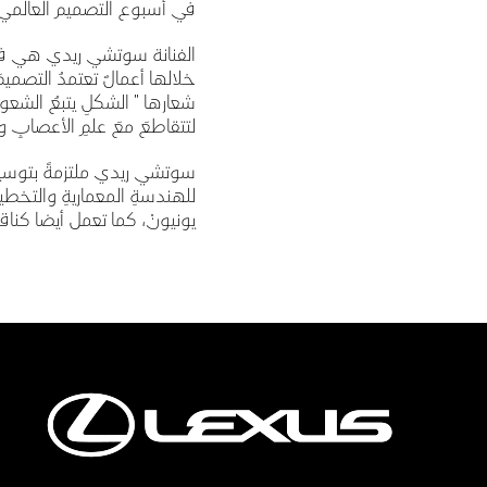
في أسبوع التصميم العالمي 
الفنانة سوتشي ريدي هي فنانة
خلالها أعمالٌ تعتمدُ التصميم
شعارها " الشكلِ يتبعُ الشعورُ 
لتتقاطعَ معَ علمِ الأعصابِ وا
سوتشي ريدي ملتزمةً بتوسيعِ 
للهندسةِ المعماريةِ والتخطيط
يونيونْ، كما تعمل أيضا كناقدٍ