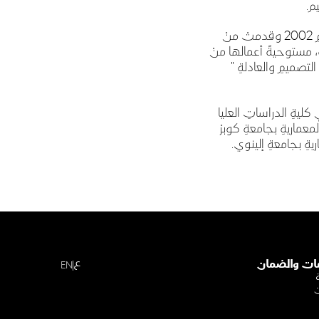
م.
في عامِ 2002 وقدمتْ منْ
ِ، مستوحيةً أعمالها منْ
التصميمِ والعادلةِ "
يةِ الدراساتِ العليا
عماريةِ بجامعةِ كوبرْ
يةِ بجامعةِ إلينوي.
ع
ات والضمان
EN
ن