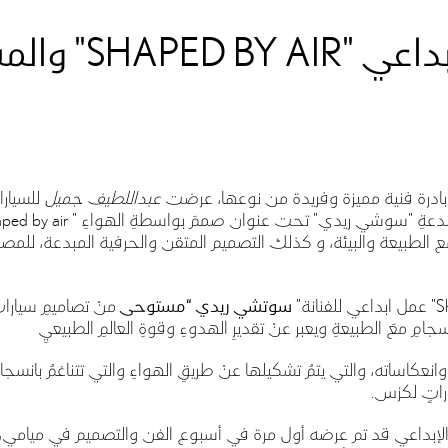
لكزس تستعرض الع
ادرة فنية مميزة وفريدة من نوعها، عرضت
عبداللطيف جميل
للسيار
المبدعةِ "سوشي ريدي" تحت عنوان صممَ بواسطةِ الهواءِ "
Shaped by air
ع الطبيعة والبيئة، و كذلك التصميم المتقن والحرفية المبدعة، ل
" عمل ابداعي للفنانة
”
سوتشي ريدي
“
مستوحى
منْ تصاميمِ سيارات
نسجامِ معَ الطبيعةِ ويعبر عنْ تقديرِ الهدوءِ وقوةِ العالمِ الطبيعيِ
وانعكاساته، والتي يتمُ تشكيلها عنْ طريقِ الهواءِ والتي تتناغمُ بانسجام
راتٍ لكزس.
ل الإبداعي قد تم عرضه أول مرة في أسبوع الفن والتصميم في ميام