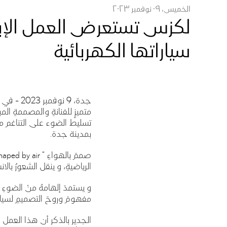
الخميس، ٠٩ نوفمبر ٢٠٢٣
سياراتها الكهربائية
جدة، 9 نوفمبر 2023 –
في ب
متميزٍ للفنانةِ والمصممةِ 
تسليط الضوء على التناغم م
بمدينة جدة.
صممَ بالهواءِ "
Shaped by air
الرياضيةِ، و ينقل الشعورُ بالا
و يستمدَ إلهامهُ منْ الضوءِ 
مفهومَ وروحَ التصميمِ لسيا
الجدير بالذكر أن هذا العم