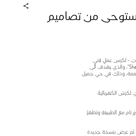
مل الإبداعي "SHAPED BY AIR" والمستوحى من تصاميم
ات -
لكزس عملٍ فنيٍ
"،
والذي يهدف الى
لمصممة، وذلك في حي جميل
ٍ لكزسْ الكهربائيةَ
ٍ تام معَ الطبيعةِ وتظهرُ
ي، ثم عرض بنسخة جديدة