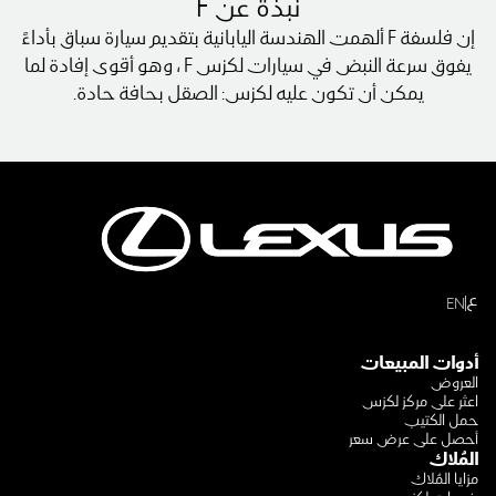
نبذة عن F
إن فلسفة F ألهمت الهندسة اليابانية بتقديم سيارة سباق بأداءً
يفوق سرعة النبض في سيارات لكزس F ، وهو أقوى إفادة لما
يمكن أن تكون عليه لكزس: الصقل بحافة حادة.
ع
EN
أدوات المبيعات
العروض
اعثر على مركز لكزس
حمل الكتيب
أحصل على عرض سعر
المُلاك
مزايا المُلاك