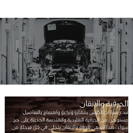
الحرفية والإتقان
تبدع سيارات لكزس بمهارةٍ وبراعةٍ واهتمامٍ بالتفاصيل
مستوحىً من الحرفية التقليدية والهندسة الحديثة على حدٍ
سواء ، هذا السعي للدقة والإتقان يتجلى في كلِّ مرحلةٍ من