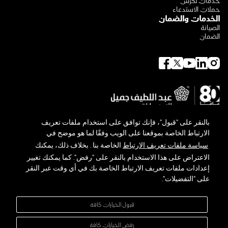
خدمات لكزس
حملات الاستدعاء
الخدمات والضمان
الصيانة
الضمان
بالنقر
على
"
قبول
"
،
فإنك
توافق
على
استخدام
ملفات
تعريف
الارتباط
الخاصة
بموقعنا
على
الويب
وفقًا
لما
هو
موضح
في
سياسة
ملفات
تعريف
الارتباط
الخاصة
بنا
.
بخلاف
ذلك،
يمكنك
الاعتراض
على
هذا
الاستخدام
بالنقر
على
"
رفض
".
كما
يمكنك
تغيير
حول لكزس
توجه لكزس البيئي
إعدادات
ملفات
تعريف
الارتباط
الخاصة
بك
في
أي
وقت
عبر
النقر
المعرض والأخبار
على
"
التفضيلات
".
تواصل معنا
سياسة الخصوصية
الشروط والأحكام
قبول الخيارات كافة
خريطة الموقع
إدارة التفضيلات
رفض الخيارات كافة
شركة عبداللطيف جميل للبيع بالتجزئة المحدودة - سجل تجاري :
4030111449
-