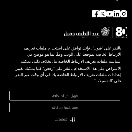
بالنقر
على
"
قبول
"
،
فإنك
توافق
على
استخدام
ملفات
تعريف
الارتباط
الخاصة
بموقعنا
على
الويب
وفقًا
لما
هو
موضح
في
سياسة
ملفات
تعريف
الارتباط
الخاصة
بنا
.
بخلاف
ذلك،
يمكنك
الاعتراض
على
هذا
الاستخدام
بالنقر
على
"
رفض
".
كما
يمكنك
تغيير
حول لكزس
توجه لكزس البيئي
إعدادات
ملفات
تعريف
الارتباط
الخاصة
بك
في
أي
وقت
عبر
النقر
المعرض والأخبار
على
"
التفضيلات
".
تواصل معنا
سياسة الخصوصية
الشروط والأحكام
قبول الخيارات كافة
خريطة الموقع
إدارة التفضيلات
رفض الخيارات كافة
شركة عبداللطيف جميل للبيع بالتجزئة المحدودة - سجل تجاري :
4030111449
-
تسجيل ضريبة القيمة المضافة :
300159478400003
جميع الحقوق محفوظة لشركة عبداللطيف جميل للسيارات ®
التفضيلات