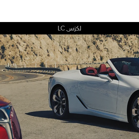
لكزس LC