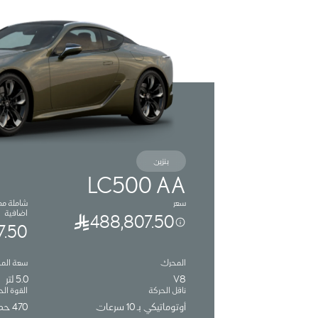
بنزين
LC500 AA
سعر
شاملة م
اضافية
488,807.50
7.50
المحرك
سعة الم
V8
5.0 لتر
ناقل الحركة
القوة الح
أوتوماتيكي بـ 10 سرعات
470 حصان