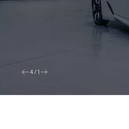
4
/
1