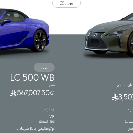
بنزين (2)
بنزين
LC 500 WB
صاريف شحن
سعر
567,007.50
3,50
حرك
المحرك
V8
صانية
ناقل الحركة
أوتوماتيكي بـ 10 سرعات