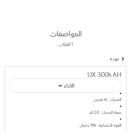
المواصفات
1
الفئات
عودة
UX 300h AH
الأداء
المحرك
:
I4 هجين
سعة المحرك
:
2.0 لتر
القوة الحصانية
:
196 حصان