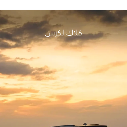
مُلاك لكزس